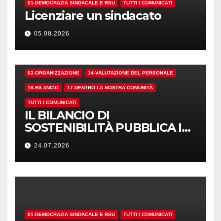
01-DEMOCRAZIA SINDACALE E RSU
TUTTI I COMUNICATI
Licenziare un sindacato
05.08.2026
02-ORGANIZZAZIONE
14-VALUTAZIONE DEL PERSONALE
16-BILANCIO
17-DENTRO LA NOSTRA COMUNITÀ
TUTTI I COMUNICATI
IL BILANCIO DI
SOSTENIBILITÀ PUBBLICA I
NUMERI. MA I CRITERI?
24.07.2026
01-DEMOCRAZIA SINDACALE E RSU
TUTTI I COMUNICATI