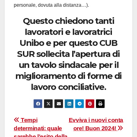
personale, dovuta alla distanza…).
Questo chiedono tanti
lavoratori e lavoratrici
Unibo e per questo CUB
SUR sollecita l’apertura di
un tavolo sindacale per il
miglioramento di forme di
lavoro conciliative.
Navigazione
Tempi
Evviva i nuovi conta
determinati: quale
ore! Buon 2024!
articoli
sarebbe l’esito della