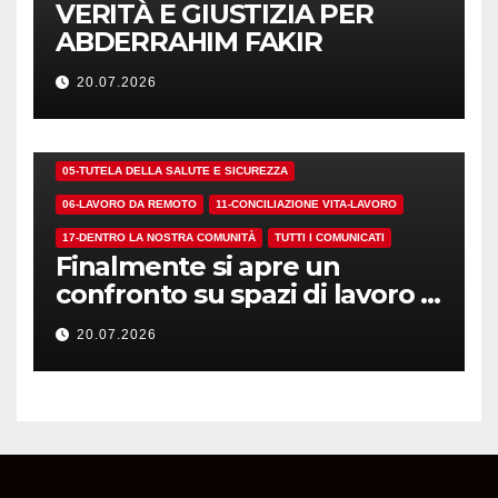
VERITÀ E GIUSTIZIA PER
ABDERRAHIM FAKIR
20.07.2026
01-DEMOCRAZIA SINDACALE E RSU
05-TUTELA DELLA SALUTE E SICUREZZA
06-LAVORO DA REMOTO
11-CONCILIAZIONE VITA-LAVORO
17-DENTRO LA NOSTRA COMUNITÀ
TUTTI I COMUNICATI
Finalmente si apre un
confronto su spazi di lavoro e
dotazioni
20.07.2026