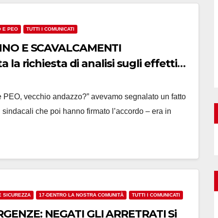
O E PEO
TUTTI I COMUNICATI
ANNO E SCAVALCAMENTI
 richiesta di analisi sugli effetti
ve PEO, vecchio andazzo?” avevamo segnalato un fatto
indacali che poi hanno firmato l’accordo – era in
E SICUREZZA
17-DENTRO LA NOSTRA COMUNITÀ
TUTTI I COMUNICATI
ARRETRATI Si