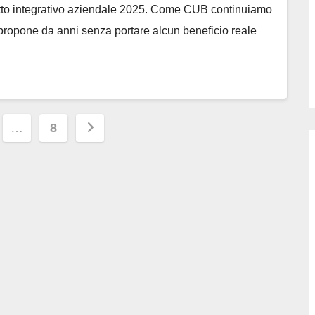
tratto integrativo aziendale 2025. Come CUB continuiamo
ipropone da anni senza portare alcun beneficio reale
zione
…
8