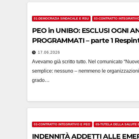
01-DEMOCRAZIA SINDACALE E RSU
03-CONTRATTO INTEGRATIV
PEO in UNIBO: ESCLUSI OGNI 
PROGRAMMATI – parte 1 Respinta la
futuri dei criteri di selezione
17.06.2026
Avevamo già scritto tutto. Nel comunicato “Nuo
semplice: nessuno – nemmeno le organizzazioni s
grado…
03-CONTRATTO INTEGRATIVO E PEO
05-TUTELA DELLA SALUTE 
INDENNITÀ ADDETTI ALLE EMERGENZE: NEGATI GLI 