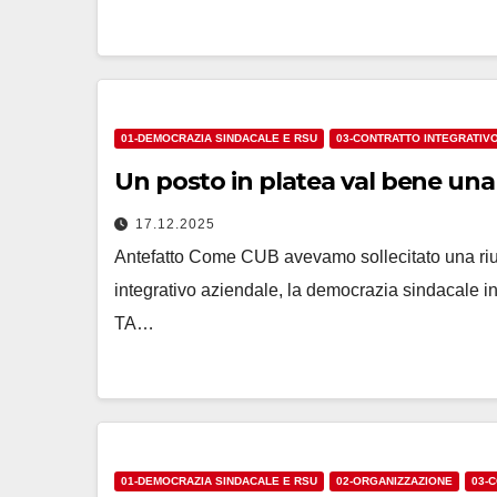
01-DEMOCRAZIA SINDACALE E RSU
03-CONTRATTO INTEGRATIV
Un posto in platea val bene un
17.12.2025
Antefatto Come CUB avevamo sollecitato una riun
integrativo aziendale, la democrazia sindacale in
TA…
01-DEMOCRAZIA SINDACALE E RSU
02-ORGANIZZAZIONE
03-