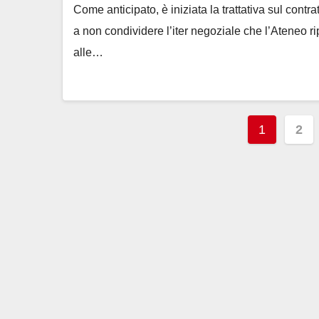
Come anticipato, è iniziata la trattativa sul con
a non condividere l’iter negoziale che l’Ateneo r
alle…
Pagina
1
2
degli
articoli