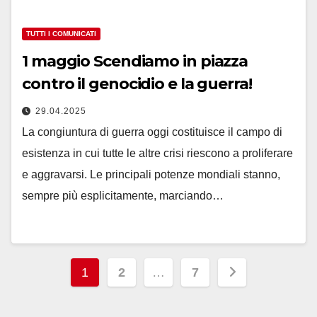
TUTTI I COMUNICATI
1 maggio Scendiamo in piazza
contro il genocidio e la guerra!
29.04.2025
La congiuntura di guerra oggi costituisce il campo di
esistenza in cui tutte le altre crisi riescono a proliferare
e aggravarsi. Le principali potenze mondiali stanno,
sempre più esplicitamente, marciando…
Paginazione
1
2
…
7
degli