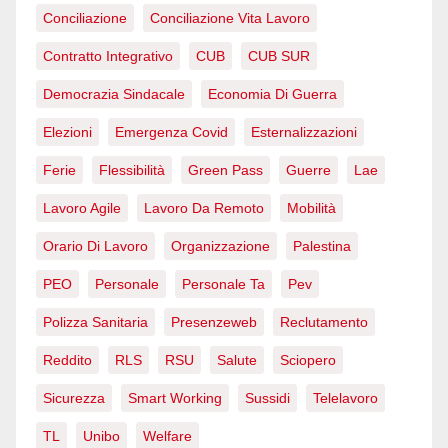
Conciliazione
Conciliazione Vita Lavoro
Contratto Integrativo
CUB
CUB SUR
Democrazia Sindacale
Economia Di Guerra
Elezioni
Emergenza Covid
Esternalizzazioni
Ferie
Flessibilità
Green Pass
Guerre
Lae
Lavoro Agile
Lavoro Da Remoto
Mobilità
Orario Di Lavoro
Organizzazione
Palestina
PEO
Personale
Personale Ta
Pev
Polizza Sanitaria
Presenzeweb
Reclutamento
Reddito
RLS
RSU
Salute
Sciopero
Sicurezza
Smart Working
Sussidi
Telelavoro
TL
Unibo
Welfare