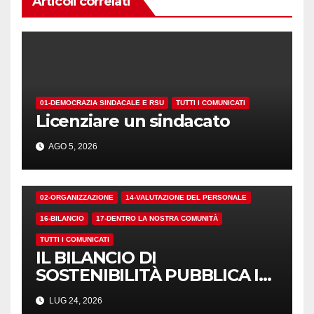
Articoli correlati
01-DEMOCRAZIA SINDACALE E RSU
TUTTI I COMUNICATI
Licenziare un sindacato
AGO 5, 2026
02-ORGANIZZAZIONE
14-VALUTAZIONE DEL PERSONALE
16-BILANCIO
17-DENTRO LA NOSTRA COMUNITÀ
TUTTI I COMUNICATI
IL BILANCIO DI
SOSTENIBILITÀ PUBBLICA I
NUMERI. MA I CRITERI?
LUG 24, 2026