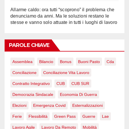
Allarme caldo: ora tutti “scoprono” il problema che
denunciamo da anni. Ma le soluzioni restano le
stesse e vanno solo attuate in tutti i luoghi di lavoro
PAROLE CHIAVE
Assemblea
Bilancio
Bonus
Buoni Pasto
Cda
Conciliazione
Conciliazione Vita Lavoro
Contratto Integrativo
CUB
CUB SUR
Democrazia Sindacale
Economia Di Guerra
Elezioni
Emergenza Covid
Esternalizzazioni
Ferie
Flessibilità
Green Pass
Guerre
Lae
Lavoro Agile
Lavoro Da Remoto
Mobilità