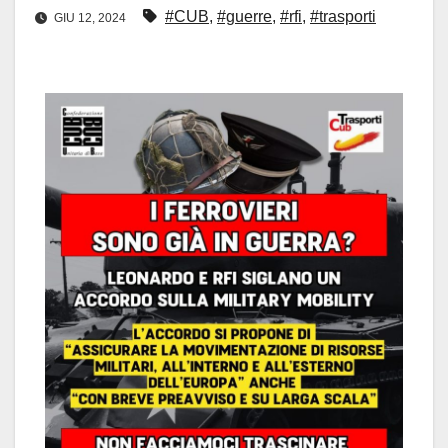
#CUB
,
#guerre
,
#rfi
,
#trasporti
GIU 12, 2024