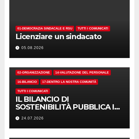
01-DEMOCRAZIA SINDACALE E RSU
TUTTI I COMUNICATI
Licenziare un sindacato
05.08.2026
02-ORGANIZZAZIONE
14-VALUTAZIONE DEL PERSONALE
16-BILANCIO
17-DENTRO LA NOSTRA COMUNITÀ
TUTTI I COMUNICATI
IL BILANCIO DI
SOSTENIBILITÀ PUBBLICA I
NUMERI. MA I CRITERI?
24.07.2026