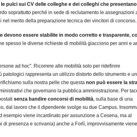
 le pulci sui CV delle colleghe e dei colleghi che presentano
rdo soprattutto perché in sede di reclutamento le assegnazioni a
ni nel merito della preparazione tecnica dei vincitori di concorso.
e devono essere stabilite in modo corretto e trasparente, c
 spesso le diverse richieste di mobilità giacciono per anni e a
rsone ad hoc”. Ricorrere alle mobilità solo per ridefinire
ù patologici rappresenta un utilizzo distorto dello strumento e un
erifichiamo sulla nostra pelle che questa
non può essere la str
mministrativi che governano la pubblica amministrazione. Per tac
postati
senza bandire concorsi di mobilità
, sulla base di una
io, dal lavoro che il dipendente svolge su due Campus. Insomm
d esempio viene incardinato per assunzione a Cesena, ma al
i di presenza e scrivania) anche a Forlì, improvvisamente vien