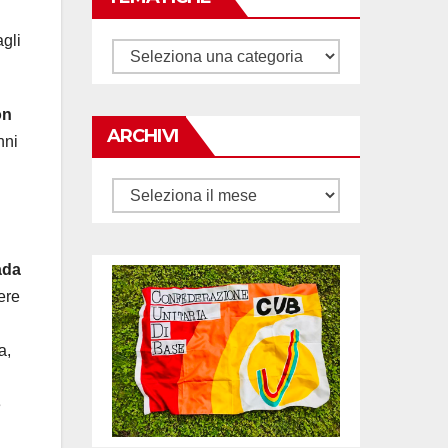
gli
Tematiche
on
ARCHIVI
nni
Archivi
ada
ere
a,
e