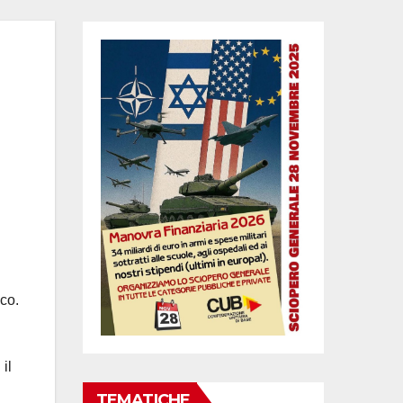
ico.
il
TEMATICHE