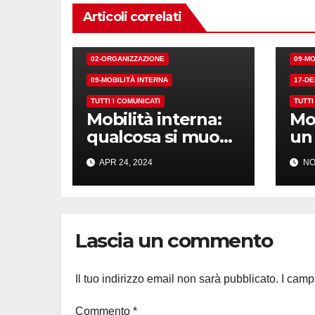
Articoli correlati
02-O
02-ORGANIZZAZIONE
09-MO
09-MOBILITÀ INTERNA
17-D
TUTTI I COMUNICATI
TUTTI
Mobilità interna:
Mob
qualcosa si muove
un
davvero?
APR 24, 2024
NO
Lascia un commento
Il tuo indirizzo email non sarà pubblicato.
I camp
Commento
*