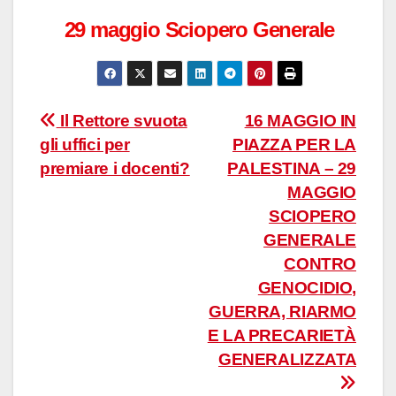
29 maggio
Sciopero Generale
Navigazione
Il Rettore svuota
16 MAGGIO IN
gli uffici per
PIAZZA PER LA
articoli
premiare i docenti?
PALESTINA – 29
MAGGIO
SCIOPERO
GENERALE
CONTRO
GENOCIDIO,
GUERRA, RIARMO
E LA PRECARIETÀ
GENERALIZZATA