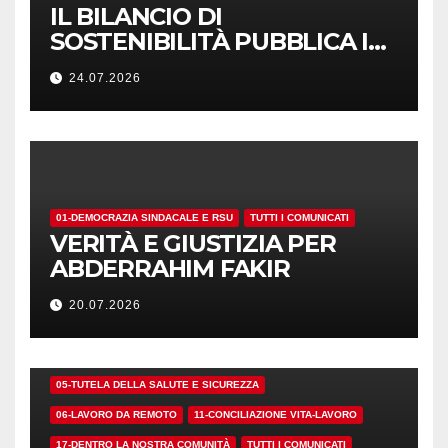
IL BILANCIO DI
SOSTENIBILITÀ PUBBLICA I
NUMERI. MA I CRITERI?
24.07.2026
01-DEMOCRAZIA SINDACALE E RSU
TUTTI I COMUNICATI
VERITÀ E GIUSTIZIA PER
ABDERRAHIM FAKIR
20.07.2026
01-DEMOCRAZIA SINDACALE E RSU
05-TUTELA DELLA SALUTE E SICUREZZA
06-LAVORO DA REMOTO
11-CONCILIAZIONE VITA-LAVORO
17-DENTRO LA NOSTRA COMUNITÀ
TUTTI I COMUNICATI