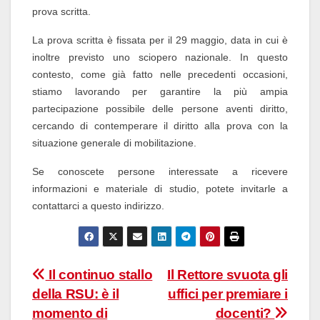
prova scritta.
La prova scritta è fissata per il 29 maggio, data in cui è
inoltre previsto uno sciopero nazionale. In questo
contesto, come già fatto nelle precedenti occasioni,
stiamo lavorando per garantire la più ampia
partecipazione possibile delle persone aventi diritto,
cercando di contemperare il diritto alla prova con la
situazione generale di mobilitazione.
Se conoscete persone interessate a ricevere
informazioni e materiale di studio, potete invitarle a
contattarci a questo indirizzo.
Navigazione
Il continuo stallo
Il Rettore svuota gli
della RSU: è il
uffici per premiare i
articoli
momento di
docenti?