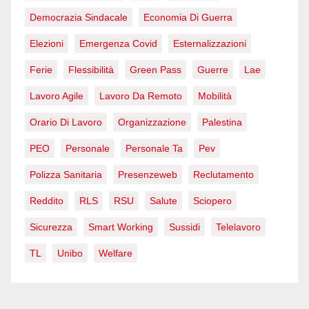
Democrazia Sindacale
Economia Di Guerra
Elezioni
Emergenza Covid
Esternalizzazioni
Ferie
Flessibilità
Green Pass
Guerre
Lae
Lavoro Agile
Lavoro Da Remoto
Mobilità
Orario Di Lavoro
Organizzazione
Palestina
PEO
Personale
Personale Ta
Pev
Polizza Sanitaria
Presenzeweb
Reclutamento
Reddito
RLS
RSU
Salute
Sciopero
Sicurezza
Smart Working
Sussidi
Telelavoro
TL
Unibo
Welfare