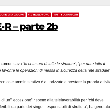
ZIONE VITA-LAVORO
6.1 TELELAVORO
TUTTI I COMUNICATI
-R – parte 2b
i comunicava “
la chiusura di tutte le strutture
”, “
per dare tutto il
e favorire le operazioni di messa in sicurezza della rete stradale
ecnico e amministrativo è autorizzato a prestare la propria attivit
i un’” eccezione” rispetto alla telelavorabilità per “chi deve
feribili da parte dei singoli responsabili di struttura”, ha generato