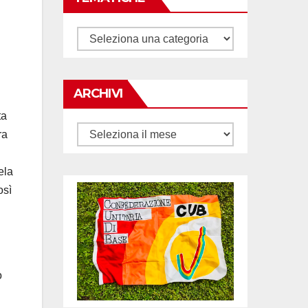
Tematiche
ARCHIVI
ta
Archivi
ra
ela
osì
o