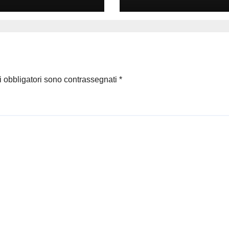
MERI. MA I
FAKIR
ITERI?
i obbligatori sono contrassegnati
*