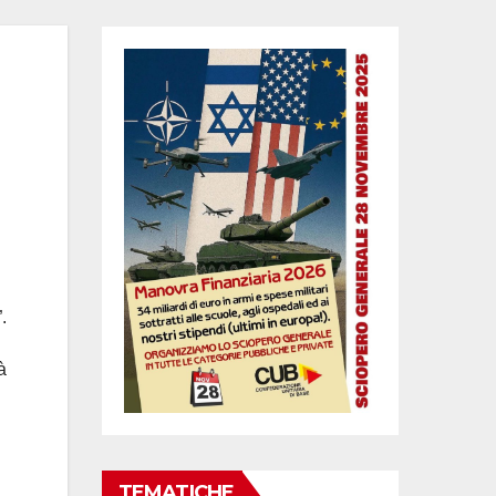
”.
à
TEMATICHE