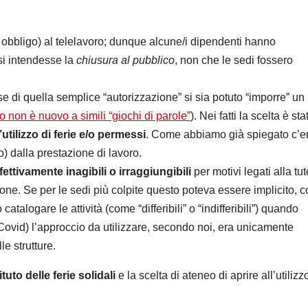
i obbligo) al telelavoro; dunque alcune/i dipendenti hanno
si intendesse la
chiusura al pubblico
, non che le sedi fossero
e di quella semplice “autorizzazione” si sia potuto “imporre” un
 non è nuovo a simili “giochi di parole”
). Nei fatti la scelta è sta
utilizzo di ferie e/o permessi
. Come abbiamo già spiegato c’e
to) dalla prestazione di lavoro.
ffettivamente inagibili o irraggiungibili
per motivi legati alla tut
one. Se per le sedi più colpite questo poteva essere implicito, c
atalogare le attività (come “differibili” o “indifferibili”) quando
Covid) l’approccio da utilizzare, secondo noi, era unicamente
le strutture.
tituto delle ferie solidali
e la scelta di ateneo di aprire all’utilizz