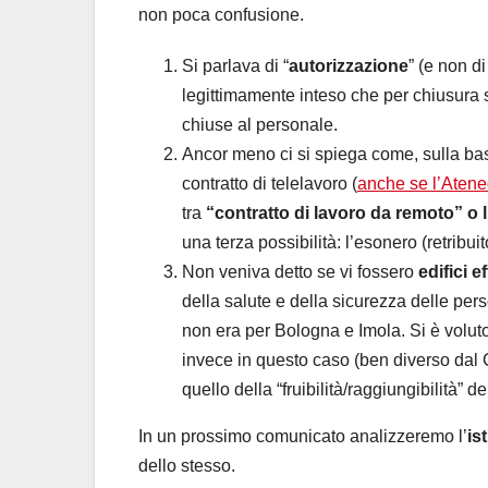
non poca confusione.
Si parlava di “
autorizzazione
” (e non d
legittimamente inteso che per chiusura 
chiuse al personale.
Ancor meno ci si spiega come, sulla bas
contratto di telelavoro (
anche se l’Ateneo
tra
“contratto di lavoro da remoto” o l’
una terza possibilità: l’esonero (retribui
Non veniva detto se vi fossero
edifici e
della salute e della sicurezza delle pers
non era per Bologna e Imola. Si è voluto c
invece in questo caso (ben diverso dal 
quello della “fruibilità/raggiungibilità” del
In un prossimo comunicato analizzeremo l’
is
dello stesso.