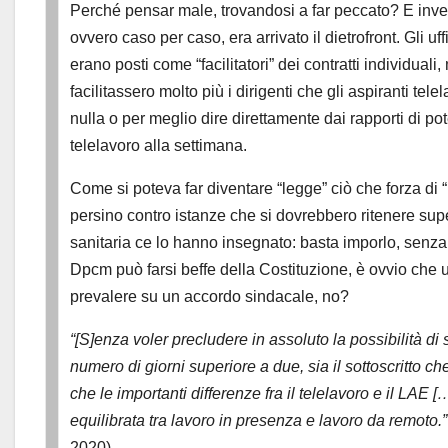
Perché pensar male, trovandosi a far peccato? E inv
ovvero caso per caso, era arrivato il dietrofront. Gli uf
erano posti come “facilitatori” dei contratti individual
facilitassero molto più i dirigenti che gli aspiranti tel
nulla o per meglio dire direttamente dai rapporti di pot
telelavoro alla settimana.
Come si poteva far diventare “legge” ciò che forza di 
persino contro istanze che si dovrebbero ritenere sup
sanitaria ce lo hanno insegnato: basta imporlo, senza a
Dpcm può farsi beffe della Costituzione, è ovvio che
prevalere su un accordo sindacale, no?
“[S]enza voler precludere in assoluto la possibilità di 
numero di giorni superiore a due, sia il sottoscritto ch
che le importanti differenze fra il telelavoro e il LAE
equilibrata tra lavoro in presenza e lavoro da remoto.”
2020).