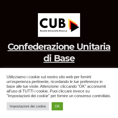
Confederazione Unitaria
di Base
Utilizziamo i cookie sul nostro sito web per fornirti
un'esperienza pertinente, ricordando le tue preferenze in
Sviluppato con orgoglio da WordPress
|
Tema: News Way di
base alle tue visite. Attenzione: cliccando "OK" acconsenti
all'uso di TUTTI i cookie. Puoi cliccare invece su
Themeansar
.
"Impostazioni dei cookie" per fornire un consenso controllato.
Home
Privacy Policy
Impostazioni dei cookie
OK