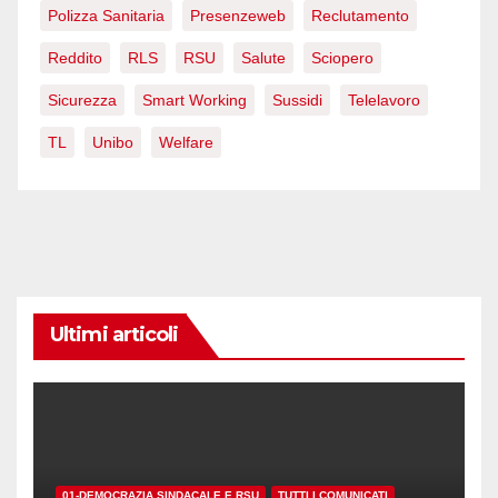
Polizza Sanitaria
Presenzeweb
Reclutamento
Reddito
RLS
RSU
Salute
Sciopero
Sicurezza
Smart Working
Sussidi
Telelavoro
TL
Unibo
Welfare
Ultimi articoli
01-DEMOCRAZIA SINDACALE E RSU
TUTTI I COMUNICATI