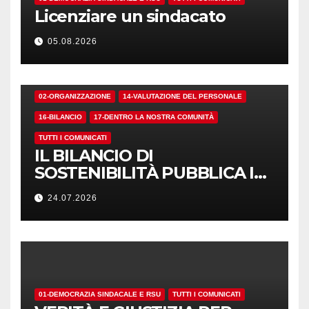
Licenziare un sindacato
05.08.2026
02-ORGANIZZAZIONE
14-VALUTAZIONE DEL PERSONALE
16-BILANCIO
17-DENTRO LA NOSTRA COMUNITÀ
TUTTI I COMUNICATI
IL BILANCIO DI
SOSTENIBILITÀ PUBBLICA I
NUMERI. MA I CRITERI?
24.07.2026
01-DEMOCRAZIA SINDACALE E RSU
TUTTI I COMUNICATI