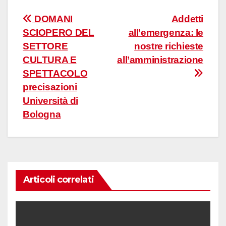
Navigazione
DOMANI
Addetti
SCIOPERO DEL
all’emergenza: le
articoli
SETTORE
nostre richieste
CULTURA E
all’amministrazione
SPETTACOLO
precisazioni
Università di
Bologna
Articoli correlati