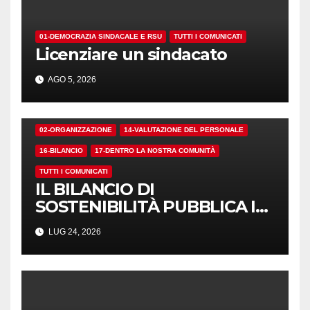
01-DEMOCRAZIA SINDACALE E RSU
TUTTI I COMUNICATI
Licenziare un sindacato
AGO 5, 2026
02-ORGANIZZAZIONE
14-VALUTAZIONE DEL PERSONALE
16-BILANCIO
17-DENTRO LA NOSTRA COMUNITÀ
TUTTI I COMUNICATI
IL BILANCIO DI
SOSTENIBILITÀ PUBBLICA I
NUMERI. MA I CRITERI?
LUG 24, 2026