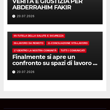
VERITÀ E GIUSTIZIA PER
ABDERRAHIM FAKIR
20.07.2026
01-DEMOCRAZIA SINDACALE E RSU
05-TUTELA DELLA SALUTE E SICUREZZA
06-LAVORO DA REMOTO
11-CONCILIAZIONE VITA-LAVORO
17-DENTRO LA NOSTRA COMUNITÀ
TUTTI I COMUNICATI
Finalmente si apre un
confronto su spazi di lavoro e
dotazioni
20.07.2026