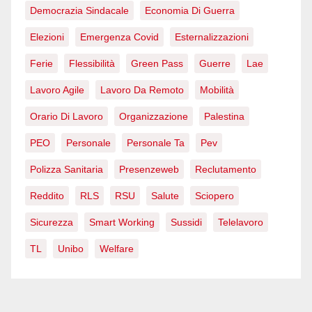
Democrazia Sindacale
Economia Di Guerra
Elezioni
Emergenza Covid
Esternalizzazioni
Ferie
Flessibilità
Green Pass
Guerre
Lae
Lavoro Agile
Lavoro Da Remoto
Mobilità
Orario Di Lavoro
Organizzazione
Palestina
PEO
Personale
Personale Ta
Pev
Polizza Sanitaria
Presenzeweb
Reclutamento
Reddito
RLS
RSU
Salute
Sciopero
Sicurezza
Smart Working
Sussidi
Telelavoro
TL
Unibo
Welfare