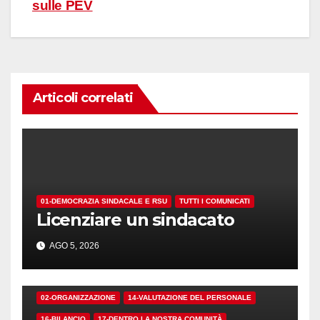
sulle PEV
Articoli correlati
01-DEMOCRAZIA SINDACALE E RSU
TUTTI I COMUNICATI
Licenziare un sindacato
AGO 5, 2026
02-ORGANIZZAZIONE
14-VALUTAZIONE DEL PERSONALE
16-BILANCIO
17-DENTRO LA NOSTRA COMUNITÀ