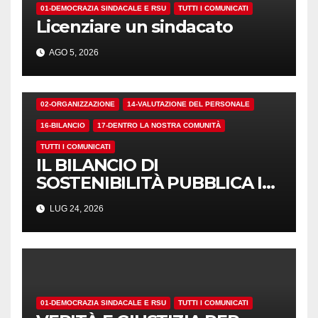
01-DEMOCRAZIA SINDACALE E RSU
TUTTI I COMUNICATI
Licenziare un sindacato
AGO 5, 2026
02-ORGANIZZAZIONE
14-VALUTAZIONE DEL PERSONALE
16-BILANCIO
17-DENTRO LA NOSTRA COMUNITÀ
TUTTI I COMUNICATI
IL BILANCIO DI
SOSTENIBILITÀ PUBBLICA I
NUMERI. MA I CRITERI?
LUG 24, 2026
01-DEMOCRAZIA SINDACALE E RSU
TUTTI I COMUNICATI