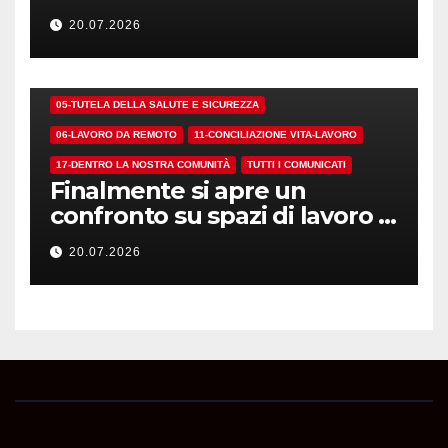
20.07.2026
01-DEMOCRAZIA SINDACALE E RSU
05-TUTELA DELLA SALUTE E SICUREZZA
06-LAVORO DA REMOTO
11-CONCILIAZIONE VITA-LAVORO
17-DENTRO LA NOSTRA COMUNITÀ
TUTTI I COMUNICATI
Finalmente si apre un
confronto su spazi di lavoro e
dotazioni
20.07.2026