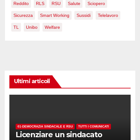
Reddito
RLS
RSU
Salute
Sciopero
Sicurezza
Smart Working
Sussidi
Telelavoro
TL
Unibo
Welfare
Ultimi articoli
01-DEMOCRAZIA SINDACALE E RSU
TUTTI I COMUNICATI
Licenziare un sindacato