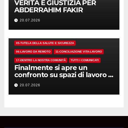
VERITÀ E GIUSTIZIA PER
ABDERRAHIM FAKIR
20.07.2026
01-DEMOCRAZIA SINDACALE E RSU
05-TUTELA DELLA SALUTE E SICUREZZA
06-LAVORO DA REMOTO
11-CONCILIAZIONE VITA-LAVORO
17-DENTRO LA NOSTRA COMUNITÀ
TUTTI I COMUNICATI
Finalmente si apre un
confronto su spazi di lavoro e
dotazioni
20.07.2026