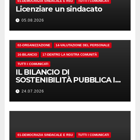
01-DEMOCRAZIA SINDACALE E RSU
TUTTI I COMUNICATI
Licenziare un sindacato
05.08.2026
02-ORGANIZZAZIONE
14-VALUTAZIONE DEL PERSONALE
16-BILANCIO
17-DENTRO LA NOSTRA COMUNITÀ
TUTTI I COMUNICATI
IL BILANCIO DI
SOSTENIBILITÀ PUBBLICA I
NUMERI. MA I CRITERI?
24.07.2026
01-DEMOCRAZIA SINDACALE E RSU
TUTTI I COMUNICATI