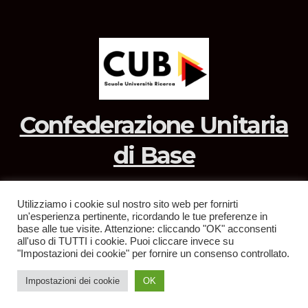
Confederazione Unitaria
di Base
Utilizziamo i cookie sul nostro sito web per fornirti
un'esperienza pertinente, ricordando le tue preferenze in
Sviluppato con orgoglio da WordPress
|
Tema: News Way di
base alle tue visite. Attenzione: cliccando "OK" acconsenti
all'uso di TUTTI i cookie. Puoi cliccare invece su
Themeansar
.
"Impostazioni dei cookie" per fornire un consenso controllato.
Home
Privacy Policy
Impostazioni dei cookie
OK