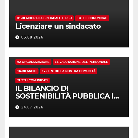
01-DEMOCRAZIA SINDACALE E RSU
TUTTI I COMUNICATI
Licenziare un sindacato
05.08.2026
02-ORGANIZZAZIONE
14-VALUTAZIONE DEL PERSONALE
16-BILANCIO
17-DENTRO LA NOSTRA COMUNITÀ
TUTTI I COMUNICATI
IL BILANCIO DI
SOSTENIBILITÀ PUBBLICA I
NUMERI. MA I CRITERI?
24.07.2026