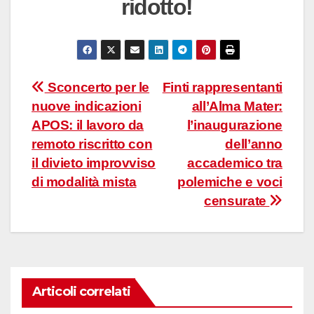
ridotto!
Navigazione
Sconcerto per le
Finti rappresentanti
nuove indicazioni
all’Alma Mater:
articoli
APOS: il lavoro da
l’inaugurazione
remoto riscritto con
dell’anno
il divieto improvviso
accademico tra
di modalità mista
polemiche e voci
censurate
Articoli correlati