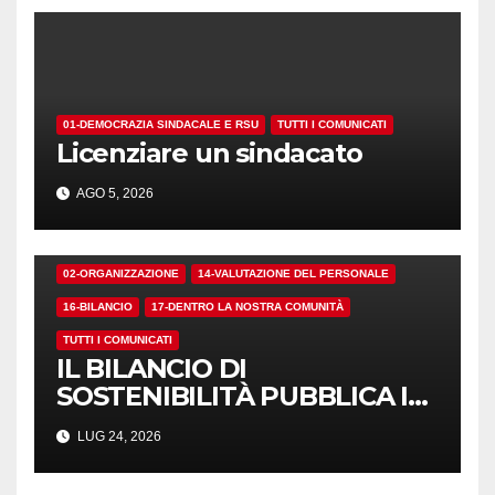
01-DEMOCRAZIA SINDACALE E RSU
TUTTI I COMUNICATI
Licenziare un sindacato
AGO 5, 2026
02-ORGANIZZAZIONE
14-VALUTAZIONE DEL PERSONALE
16-BILANCIO
17-DENTRO LA NOSTRA COMUNITÀ
TUTTI I COMUNICATI
IL BILANCIO DI
SOSTENIBILITÀ PUBBLICA I
NUMERI. MA I CRITERI?
LUG 24, 2026