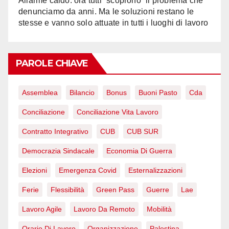
Allarme caldo: ora tutti “scoprono” il problema che
denunciamo da anni. Ma le soluzioni restano le
stesse e vanno solo attuate in tutti i luoghi di lavoro
PAROLE CHIAVE
Assemblea
Bilancio
Bonus
Buoni Pasto
Cda
Conciliazione
Conciliazione Vita Lavoro
Contratto Integrativo
CUB
CUB SUR
Democrazia Sindacale
Economia Di Guerra
Elezioni
Emergenza Covid
Esternalizzazioni
Ferie
Flessibilità
Green Pass
Guerre
Lae
Lavoro Agile
Lavoro Da Remoto
Mobilità
Orario Di Lavoro
Organizzazione
Palestina