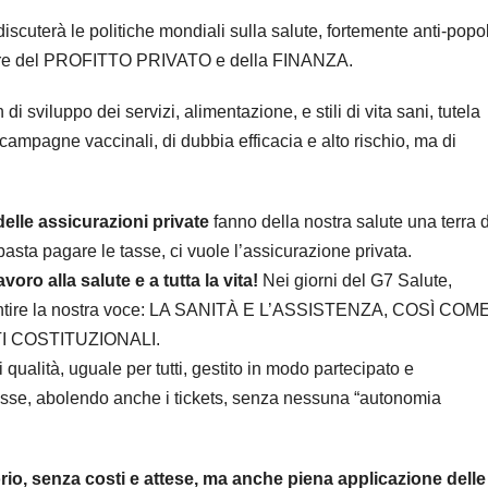
iscuterà le politiche mondiali sulla salute, fortemente anti-popol
 favore del PROFITTO PRIVATO e della FINANZA.
 sviluppo dei servizi, alimentazione, e stili di vita sani, tutela
 campagne vaccinali, di dubbia efficacia e alto rischio, ma di
elle assicurazioni private
fanno della nostra salute una terra d
basta pagare le tasse, ci vuole l’assicurazione privata.
oro alla salute e a tutta la vita!
Nei giorni del G7 Salute,
 sentire la nostra voce: LA SANITÀ E L’ASSISTENZA, COSÌ COM
I COSTITUZIONALI.
 qualità, uguale per tutti, gestito in modo partecipato e
tasse, abolendo anche i tickets, senza nessuna “autonomia
torio, senza costi e attese, ma anche piena applicazione delle