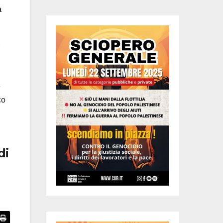
a
e
co
di