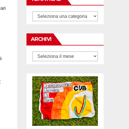
ari
Tematiche
ARCHIVI
Archivi
i
E