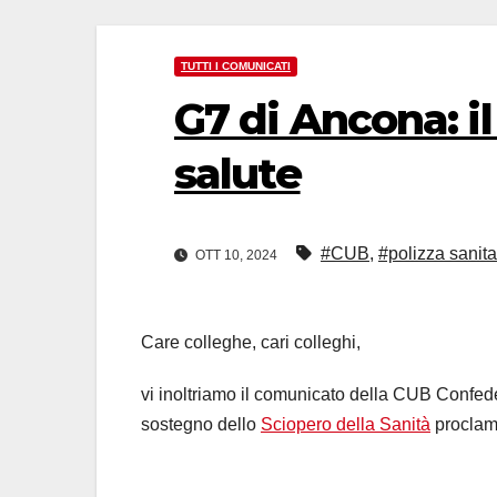
TUTTI I COMUNICATI
G7 di Ancona: il
salute
#CUB
,
#polizza sanita
OTT 10, 2024
Care colleghe, cari colleghi,
vi inoltriamo il comunicato della CUB Confede
sostegno dello
Sciopero della Sanità
proclama