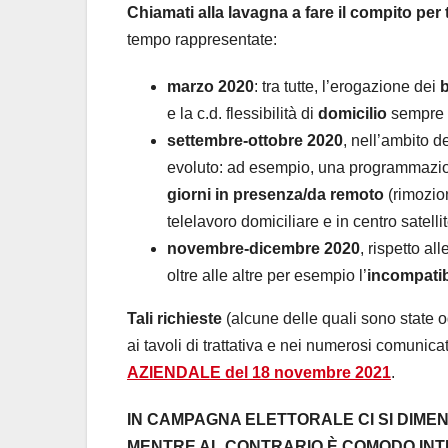
Chiamati alla lavagna a fare il compito per t
tempo rappresentate:
marzo 2020
: tra tutte, l’erogazione dei
e la c.d. flessibilità di
domicilio
sempre p
settembre-ottobre 2020
, nell’ambito d
evoluto: ad esempio, una programmazion
giorni in presenza/da remoto
(rimozion
telelavoro domiciliare e in centro satellit
novembre-dicembre 2020
, rispetto a
oltre alle altre per esempio l’
incompatib
Tali richieste
(alcune delle quali sono state og
ai tavoli di trattativa e nei numerosi comunicat
AZIENDALE del 18 novembre 2021
.
IN CAMPAGNA ELETTORALE CI SI DIMEN
MENTRE AL CONTRARIO È COMODO INTES