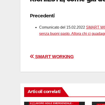
Precedenti
Comunicato del 15.02.2022
SMART WORK
senza buoni pasto. Allora chi ci guada
Navigazione
SMART WORKING
articoli
06-LAVORO DA REMOTO
Articoli correlati
11-CONCILIAZIONE VITA-LAVORO
6.1 TELELAVORO
06-L
6.2 LAVORO AGILE EMERGENZIALE -