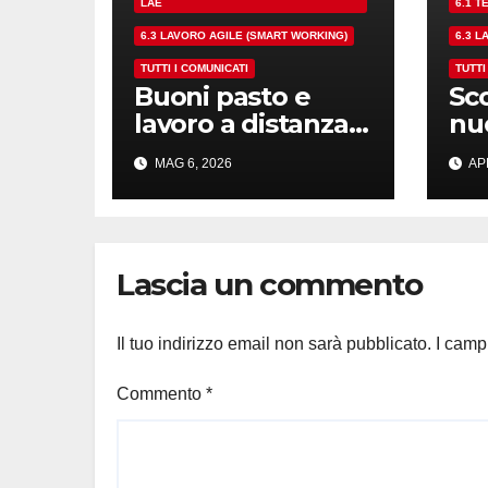
LAE
6.1 
6.3 LAVORO AGILE (SMART WORKING)
6.3 
TUTTI I COMUNICATI
TUTTI
Buoni pasto e
Sc
lavoro a distanza:
nu
basta false
APO
MAG 6, 2026
APR
condizioni!
rem
con
im
mo
Lascia un commento
Il tuo indirizzo email non sarà pubblicato.
I camp
Commento
*