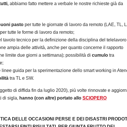
utti,
abbiamo fatto mettere a verbale le nostre richieste già da
buoni pasto
per tutte le giornate di lavoro da remoto (LAE, TL, 
er tutte le forme di lavoro da remoto;
el tavolo tecnico per la definizione della disciplina del telelavoro
e ampia delle attività, anche per quanto concerne il rapporto
e limite due giorni a settimana); possibilità di
cumulo
tra
e;
lle linee guida per la sperimentazione dello smart working in Aten
ilità
tra TL e SW.
getto di diffida fin da luglio 2020), più volte rinnovate e aggior
i di sigla,
hanno (con altre) portato allo
SCIOPERO
TICA DELLE OCCASIONI PERSE E DEI DISASTRI PRODOT
TARSI FINTI RISULTATI, PER GIUNTA FRUTTO DEL