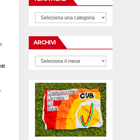
Tematiche
ARCHIVI
o
Archivi
nti
,