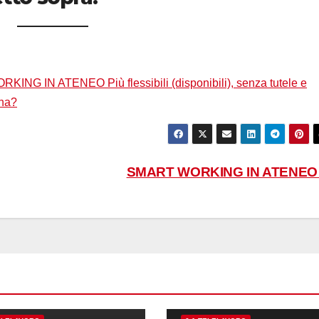
ING IN ATENEO Più flessibili (disponibili), senza tutele e
gna?
SMART WORKING IN ATENE
02-ORGANIZZAZIONE
06-LAVORO DA REMOTO
11-CONCILIAZIONE VITA-LAVORO
11.1 ORARIO DI LAVORO
11.2 FERIE E PERMESSI
16-BILANC
AVORO DA REMOTO
17-DENTRO LA NOSTRA COMUNITÀ