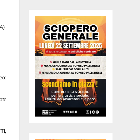
LA)
eo:
nate
TI,