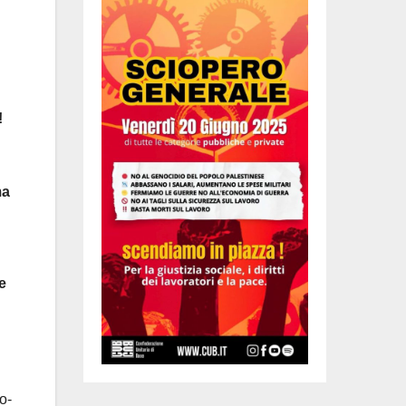
!
ma
e
o-