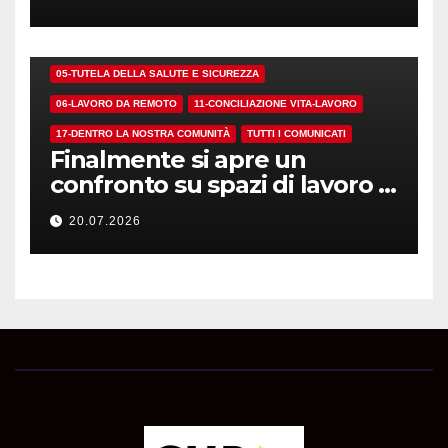
01-DEMOCRAZIA SINDACALE E RSU
05-TUTELA DELLA SALUTE E SICUREZZA
06-LAVORO DA REMOTO
11-CONCILIAZIONE VITA-LAVORO
17-DENTRO LA NOSTRA COMUNITÀ
TUTTI I COMUNICATI
Finalmente si apre un
confronto su spazi di lavoro e
dotazioni
20.07.2026