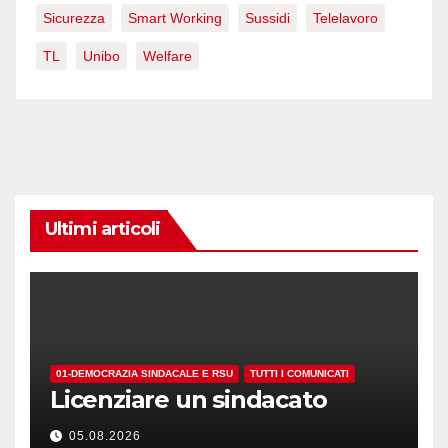
Sicurezza
Smart Working
Sussidi
Telelavoro
TL
Unibo
Welfare
Ultimi articoli
01-DEMOCRAZIA SINDACALE E RSU
TUTTI I COMUNICATI
Licenziare un sindacato
05.08.2026