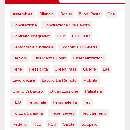
Assemblea
Bilancio
Bonus
Buoni Pasto
Cda
Conciliazione
Conciliazione Vita Lavoro
Contratto Integrativo
CUB
CUB SUR
Democrazia Sindacale
Economia Di Guerra
Elezioni
Emergenza Covid
Esternalizzazioni
Ferie
Flessibilità
Green Pass
Guerre
Lae
Lavoro Agile
Lavoro Da Remoto
Mobilità
Orario Di Lavoro
Organizzazione
Palestina
PEO
Personale
Personale Ta
Pev
Polizza Sanitaria
Presenzeweb
Reclutamento
Reddito
RLS
RSU
Salute
Sciopero