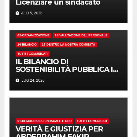
Licenziare un sindacato
AGO 5, 2026
02-ORGANIZZAZIONE
14-VALUTAZIONE DEL PERSONALE
16-BILANCIO
17-DENTRO LA NOSTRA COMUNITÀ
TUTTI I COMUNICATI
IL BILANCIO DI
SOSTENIBILITÀ PUBBLICA I
NUMERI. MA I CRITERI?
LUG 24, 2026
01-DEMOCRAZIA SINDACALE E RSU
TUTTI I COMUNICATI
VERITÀ E GIUSTIZIA PER
ABDERRAHIM FAKIR