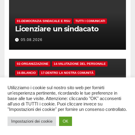
01-DEMOCRAZIA SINDACALE E RSU
TUTTI I COMUNICATI
Licenziare un sindacato
05.08.2026
02-ORGANIZZAZIONE
14-VALUTAZIONE DEL PERSONALE
16-BILANCIO
17-DENTRO LA NOSTRA COMUNITÀ
TUTTI I COMUNICATI
Utilizziamo i cookie sul nostro sito web per fornirti
IL BILANCIO DI
un'esperienza pertinente, ricordando le tue preferenze in
SOSTENIBILITÀ PUBBLICA I
base alle tue visite. Attenzione: cliccando "OK" acconsenti
NUMERI. MA I CRITERI?
all'uso di TUTTI i cookie. Puoi cliccare invece su
24.07.2026
"Impostazioni dei cookie" per fornire un consenso controllato.
Impostazioni dei cookie
OK