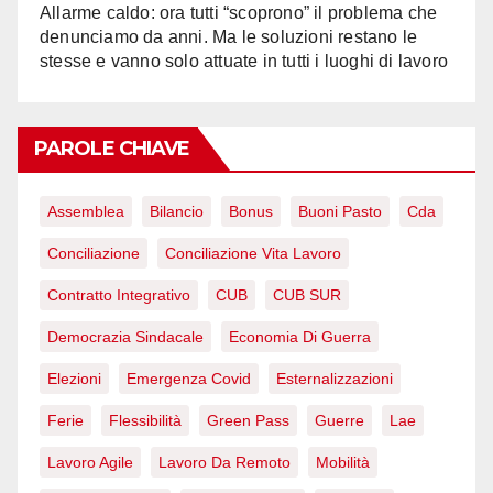
Allarme caldo: ora tutti “scoprono” il problema che
denunciamo da anni. Ma le soluzioni restano le
stesse e vanno solo attuate in tutti i luoghi di lavoro
PAROLE CHIAVE
Assemblea
Bilancio
Bonus
Buoni Pasto
Cda
Conciliazione
Conciliazione Vita Lavoro
Contratto Integrativo
CUB
CUB SUR
Democrazia Sindacale
Economia Di Guerra
Elezioni
Emergenza Covid
Esternalizzazioni
Ferie
Flessibilità
Green Pass
Guerre
Lae
Lavoro Agile
Lavoro Da Remoto
Mobilità