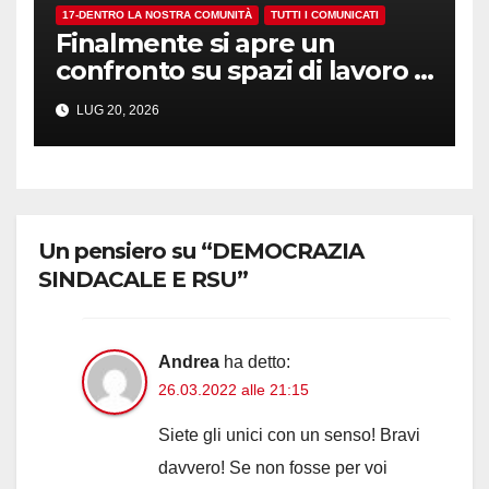
17-DENTRO LA NOSTRA COMUNITÀ
TUTTI I COMUNICATI
Finalmente si apre un
confronto su spazi di lavoro e
dotazioni
LUG 20, 2026
Un pensiero su “DEMOCRAZIA
SINDACALE E RSU”
Andrea
ha detto:
26.03.2022 alle 21:15
Siete gli unici con un senso! Bravi
davvero! Se non fosse per voi