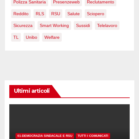
Polizza Sanitaria
Presenzeweb
Reclutamento
Reddito
RLS
RSU
Salute
Sciopero
Sicurezza
Smart Working
Sussidi
Telelavoro
TL
Unibo
Welfare
Ultimi articoli
01-DEMOCRAZIA SINDACALE E RSU
TUTTI I COMUNICATI