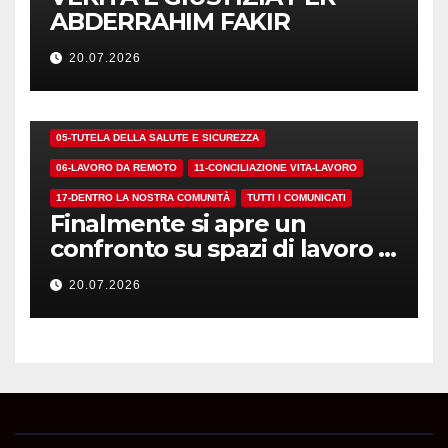
ABDERRAHIM FAKIR
20.07.2026
01-DEMOCRAZIA SINDACALE E RSU
05-TUTELA DELLA SALUTE E SICUREZZA
06-LAVORO DA REMOTO
11-CONCILIAZIONE VITA-LAVORO
17-DENTRO LA NOSTRA COMUNITÀ
TUTTI I COMUNICATI
Finalmente si apre un
confronto su spazi di lavoro e
dotazioni
20.07.2026