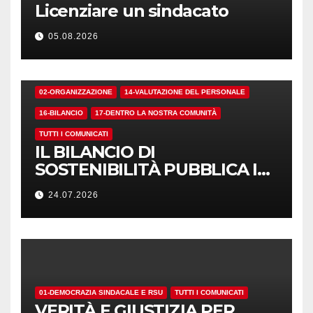
Licenziare un sindacato
05.08.2026
02-ORGANIZZAZIONE
14-VALUTAZIONE DEL PERSONALE
16-BILANCIO
17-DENTRO LA NOSTRA COMUNITÀ
TUTTI I COMUNICATI
IL BILANCIO DI
SOSTENIBILITÀ PUBBLICA I
NUMERI. MA I CRITERI?
24.07.2026
01-DEMOCRAZIA SINDACALE E RSU
TUTTI I COMUNICATI
VERITÀ E GIUSTIZIA PER