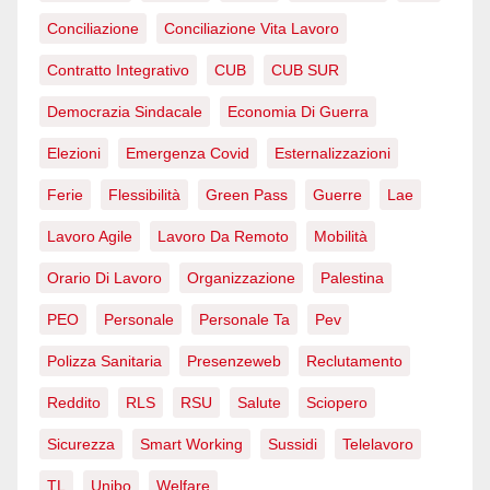
Conciliazione
Conciliazione Vita Lavoro
Contratto Integrativo
CUB
CUB SUR
Democrazia Sindacale
Economia Di Guerra
Elezioni
Emergenza Covid
Esternalizzazioni
Ferie
Flessibilità
Green Pass
Guerre
Lae
Lavoro Agile
Lavoro Da Remoto
Mobilità
Orario Di Lavoro
Organizzazione
Palestina
PEO
Personale
Personale Ta
Pev
Polizza Sanitaria
Presenzeweb
Reclutamento
Reddito
RLS
RSU
Salute
Sciopero
Sicurezza
Smart Working
Sussidi
Telelavoro
TL
Unibo
Welfare