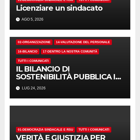
Licenziare un sindacato
AGO 5, 2026
02-ORGANIZZAZIONE
14-VALUTAZIONE DEL PERSONALE
16-BILANCIO
17-DENTRO LA NOSTRA COMUNITÀ
TUTTI I COMUNICATI
IL BILANCIO DI
SOSTENIBILITÀ PUBBLICA I
NUMERI. MA I CRITERI?
LUG 24, 2026
01-DEMOCRAZIA SINDACALE E RSU
TUTTI I COMUNICATI
VERITÀ E GIUSTIZIA PER