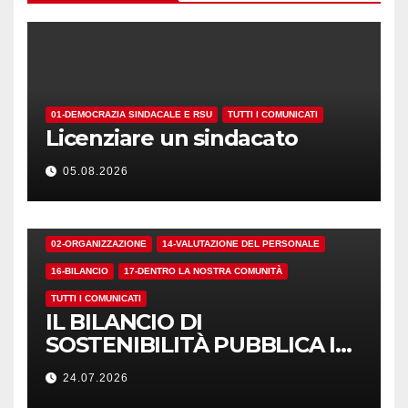
01-DEMOCRAZIA SINDACALE E RSU
TUTTI I COMUNICATI
Licenziare un sindacato
05.08.2026
02-ORGANIZZAZIONE
14-VALUTAZIONE DEL PERSONALE
16-BILANCIO
17-DENTRO LA NOSTRA COMUNITÀ
TUTTI I COMUNICATI
IL BILANCIO DI
SOSTENIBILITÀ PUBBLICA I
NUMERI. MA I CRITERI?
24.07.2026