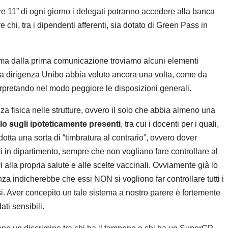
ore 11” di ogni giorno i delegati potranno accedere alla banca
e chi, tra i dipendenti afferenti, sia dotato di Green Pass in
i, ma dalla prima comunicazione troviamo alcuni elementi
 la dirigenza Unibo abbia voluto ancora una volta, come da
terpretando nel modo peggiore le disposizioni generali.
senza fisica nelle strutture, ovvero il solo che abbia almeno una
lo sugli ipoteticamente presenti
, tra cui i docenti per i quali,
otta una sorta di “timbratura al contrario”, ovvero dover
n dipartimento, sempre che non vogliano fare controllare al
ativi alla propria salute e alle scelte vaccinali. Ovviamente già lo
nza indicherebbe che essi NON si vogliono far controllare tutti i
si. Aver concepito un tale sistema a nostro parere è fortemente
ati sensibili.