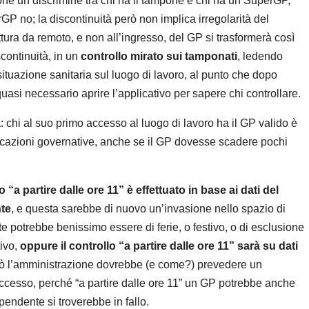
one un discrimine tra chi ha il tampone e chi ha un SuperGP,
GP no; la discontinuità però non implica irregolarità del
ura da remoto, e non all’ingresso, del GP si trasformerà così
continuità, in un
controllo mirato sui tamponati
, ledendo
 situazione sanitaria sul luogo di lavoro, al punto che dopo
quasi necessario aprire l’applicativo per sapere chi controllare.
à
: chi al suo primo accesso al luogo di lavoro ha il GP valido è
indicazioni governative, anche se il GP dovesse scadere pochi
o “a partire dalle ore 11” è effettuato in base ai dati del
nte
, e questa sarebbe di nuovo un’invasione nello spazio di
 potrebbe benissimo essere di ferie, o festivo, o di esclusione
tivo,
oppure il controllo “a partire dalle ore 11” sarà su dati
erò l’amministrazione dovrebbe (e come?) prevedere un
o accesso, perché “a partire dalle ore 11” un GP potrebbe anche
pendente si troverebbe in fallo.