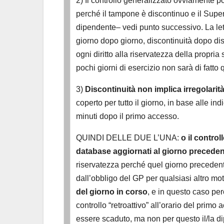
2) Il controllo generalizzato ovviamente p
perché il tampone è discontinuo e il Super
dipendente– vedi punto successivo. La lett
giorno dopo giorno, discontinuità dopo dis
ogni diritto alla riservatezza della propria
pochi giorni di esercizio non sarà di fatto 
3)
Discontinuità non implica irregolarit
coperto per tutto il giorno, in base alle 
minuti dopo il primo accesso.
QUINDI DELLE DUE L’UNA:
o il controll
database aggiornati al giorno precede
riservatezza perché quel giorno precedente
dall’obbligo del GP per qualsiasi altro mo
del giorno in corso
, e in questo caso p
controllo “retroattivo” all’orario del prim
essere scaduto, ma non per questo il/la di