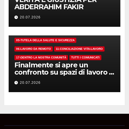
ABDERRAHIM FAKIR
20.07.2026
01-DEMOCRAZIA SINDACALE E RSU
05-TUTELA DELLA SALUTE E SICUREZZA
06-LAVORO DA REMOTO
11-CONCILIAZIONE VITA-LAVORO
17-DENTRO LA NOSTRA COMUNITÀ
TUTTI I COMUNICATI
Finalmente si apre un
confronto su spazi di lavoro e
dotazioni
20.07.2026