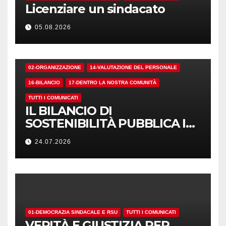
Licenziare un sindacato
05.08.2026
02-ORGANIZZAZIONE
14-VALUTAZIONE DEL PERSONALE
16-BILANCIO
17-DENTRO LA NOSTRA COMUNITÀ
TUTTI I COMUNICATI
IL BILANCIO DI
SOSTENIBILITÀ PUBBLICA I
NUMERI. MA I CRITERI?
24.07.2026
01-DEMOCRAZIA SINDACALE E RSU
TUTTI I COMUNICATI
VERITÀ E GIUSTIZIA PER