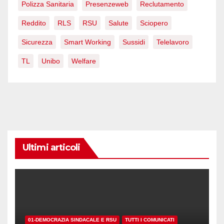
Polizza Sanitaria
Presenzeweb
Reclutamento
Reddito
RLS
RSU
Salute
Sciopero
Sicurezza
Smart Working
Sussidi
Telelavoro
TL
Unibo
Welfare
Ultimi articoli
01-DEMOCRAZIA SINDACALE E RSU
TUTTI I COMUNICATI