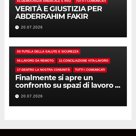
01-DEMOCRAZIA SINDACALE E RSU
TUTTI I COMUNICATI
VERITÀ E GIUSTIZIA PER
ABDERRAHIM FAKIR
20.07.2026
01-DEMOCRAZIA SINDACALE E RSU
05-TUTELA DELLA SALUTE E SICUREZZA
06-LAVORO DA REMOTO
11-CONCILIAZIONE VITA-LAVORO
17-DENTRO LA NOSTRA COMUNITÀ
TUTTI I COMUNICATI
Finalmente si apre un
confronto su spazi di lavoro e
dotazioni
20.07.2026