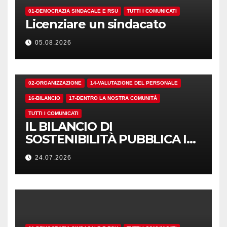
01-DEMOCRAZIA SINDACALE E RSU
TUTTI I COMUNICATI
Licenziare un sindacato
05.08.2026
02-ORGANIZZAZIONE
14-VALUTAZIONE DEL PERSONALE
16-BILANCIO
17-DENTRO LA NOSTRA COMUNITÀ
TUTTI I COMUNICATI
IL BILANCIO DI
SOSTENIBILITÀ PUBBLICA I
NUMERI. MA I CRITERI?
24.07.2026