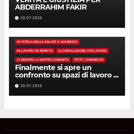
ABDERRAHIM FAKIR
20.07.2026
01-DEMOCRAZIA SINDACALE E RSU
05-TUTELA DELLA SALUTE E SICUREZZA
06-LAVORO DA REMOTO
11-CONCILIAZIONE VITA-LAVORO
17-DENTRO LA NOSTRA COMUNITÀ
TUTTI I COMUNICATI
Finalmente si apre un
confronto su spazi di lavoro e
dotazioni
20.07.2026