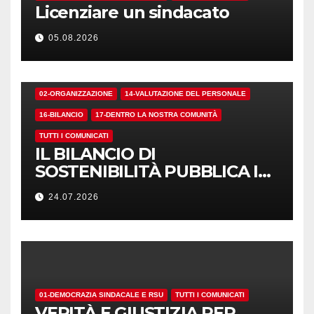
Licenziare un sindacato
05.08.2026
02-ORGANIZZAZIONE
14-VALUTAZIONE DEL PERSONALE
16-BILANCIO
17-DENTRO LA NOSTRA COMUNITÀ
TUTTI I COMUNICATI
IL BILANCIO DI
SOSTENIBILITÀ PUBBLICA I
NUMERI. MA I CRITERI?
24.07.2026
01-DEMOCRAZIA SINDACALE E RSU
TUTTI I COMUNICATI
VERITÀ E GIUSTIZIA PER