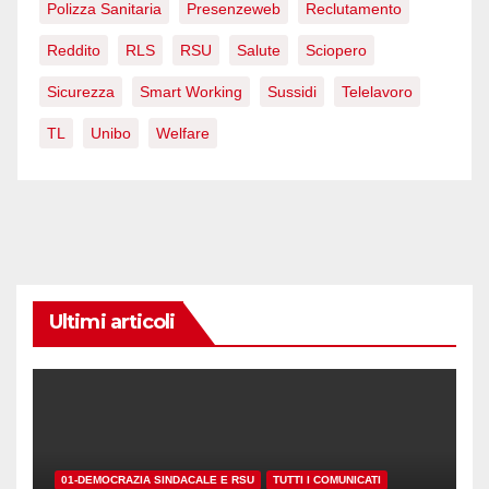
Polizza Sanitaria
Presenzeweb
Reclutamento
Reddito
RLS
RSU
Salute
Sciopero
Sicurezza
Smart Working
Sussidi
Telelavoro
TL
Unibo
Welfare
Ultimi articoli
01-DEMOCRAZIA SINDACALE E RSU
TUTTI I COMUNICATI