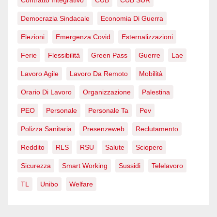
Democrazia Sindacale
Economia Di Guerra
Elezioni
Emergenza Covid
Esternalizzazioni
Ferie
Flessibilità
Green Pass
Guerre
Lae
Lavoro Agile
Lavoro Da Remoto
Mobilità
Orario Di Lavoro
Organizzazione
Palestina
PEO
Personale
Personale Ta
Pev
Polizza Sanitaria
Presenzeweb
Reclutamento
Reddito
RLS
RSU
Salute
Sciopero
Sicurezza
Smart Working
Sussidi
Telelavoro
TL
Unibo
Welfare