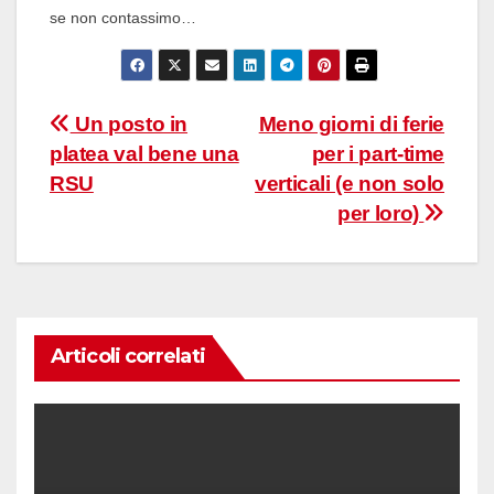
se non contassimo…
Navigazione
Un posto in
Meno giorni di ferie
platea val bene una
per i part-time
articoli
RSU
verticali (e non solo
per loro)
Articoli correlati