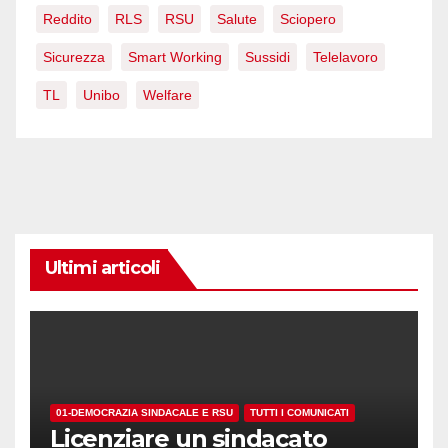
Reddito
RLS
RSU
Salute
Sciopero
Sicurezza
Smart Working
Sussidi
Telelavoro
TL
Unibo
Welfare
Ultimi articoli
01-DEMOCRAZIA SINDACALE E RSU
TUTTI I COMUNICATI
Licenziare un sindacato