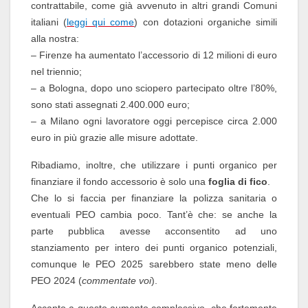
contrattabile, come già avvenuto in altri grandi Comuni
italiani (
leggi qui come
) con dotazioni organiche simili
alla nostra:
– Firenze ha aumentato l’accessorio di 12 milioni di euro
nel triennio;
– a Bologna, dopo uno sciopero partecipato oltre l’80%,
sono stati assegnati 2.400.000 euro;
– a Milano ogni lavoratore oggi percepisce circa 2.000
euro in più grazie alle misure adottate.
Ribadiamo, inoltre, che utilizzare i punti organico per
finanziare il fondo accessorio è solo una
foglia di fico
.
Che lo si faccia per finanziare la polizza sanitaria o
eventuali PEO cambia poco. Tant’è che: se anche la
parte pubblica avesse acconsentito ad uno
stanziamento per intero dei punti organico potenziali,
comunque le PEO 2025 sarebbero state meno delle
PEO 2024 (
commentate voi
).
Accanto a questo aumento complessivo, che fortemente