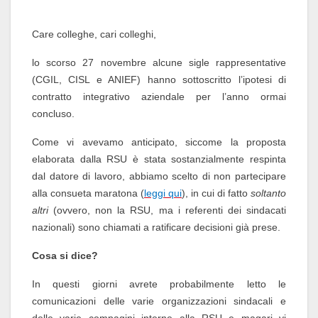
Care colleghe, cari colleghi,
lo scorso 27 novembre alcune sigle rappresentative
(CGIL, CISL e ANIEF) hanno sottoscritto l’ipotesi di
contratto integrativo aziendale per l’anno ormai
concluso.
Come vi avevamo anticipato, siccome la proposta
elaborata dalla RSU è stata sostanzialmente respinta
dal datore di lavoro, abbiamo scelto di non partecipare
alla consueta maratona (
leggi qui
), in cui di fatto
soltanto
altri
(ovvero, non la RSU, ma i referenti dei sindacati
nazionali) sono chiamati a ratificare decisioni già prese.
Cosa si dice?
In questi giorni avrete probabilmente letto le
comunicazioni delle varie organizzazioni sindacali e
delle varie compagini interne alla RSU e magari vi