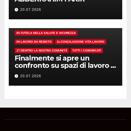
20.07.2026
01-DEMOCRAZIA SINDACALE E RSU
05-TUTELA DELLA SALUTE E SICUREZZA
06-LAVORO DA REMOTO
11-CONCILIAZIONE VITA-LAVORO
17-DENTRO LA NOSTRA COMUNITÀ
TUTTI I COMUNICATI
Finalmente si apre un
confronto su spazi di lavoro e
dotazioni
20.07.2026