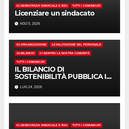
01-DEMOCRAZIA SINDACALE E RSU
TUTTI I COMUNICATI
Licenziare un sindacato
AGO 5, 2026
02-ORGANIZZAZIONE
14-VALUTAZIONE DEL PERSONALE
16-BILANCIO
17-DENTRO LA NOSTRA COMUNITÀ
TUTTI I COMUNICATI
IL BILANCIO DI
SOSTENIBILITÀ PUBBLICA I
NUMERI. MA I CRITERI?
LUG 24, 2026
01-DEMOCRAZIA SINDACALE E RSU
TUTTI I COMUNICATI