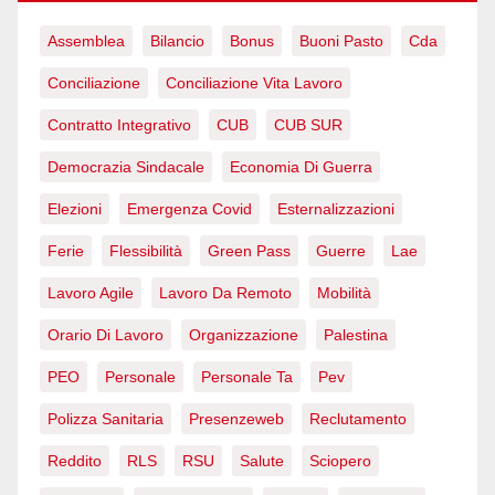
Assemblea
Bilancio
Bonus
Buoni Pasto
Cda
Conciliazione
Conciliazione Vita Lavoro
Contratto Integrativo
CUB
CUB SUR
Democrazia Sindacale
Economia Di Guerra
Elezioni
Emergenza Covid
Esternalizzazioni
Ferie
Flessibilità
Green Pass
Guerre
Lae
Lavoro Agile
Lavoro Da Remoto
Mobilità
Orario Di Lavoro
Organizzazione
Palestina
PEO
Personale
Personale Ta
Pev
Polizza Sanitaria
Presenzeweb
Reclutamento
Reddito
RLS
RSU
Salute
Sciopero