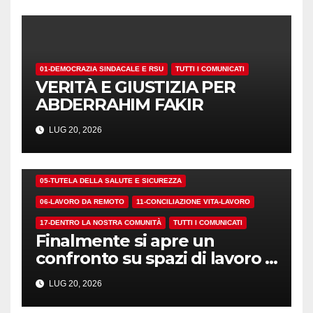
01-DEMOCRAZIA SINDACALE E RSU
TUTTI I COMUNICATI
VERITÀ E GIUSTIZIA PER
ABDERRAHIM FAKIR
LUG 20, 2026
01-DEMOCRAZIA SINDACALE E RSU
05-TUTELA DELLA SALUTE E SICUREZZA
06-LAVORO DA REMOTO
11-CONCILIAZIONE VITA-LAVORO
17-DENTRO LA NOSTRA COMUNITÀ
TUTTI I COMUNICATI
Finalmente si apre un
confronto su spazi di lavoro e
dotazioni
LUG 20, 2026