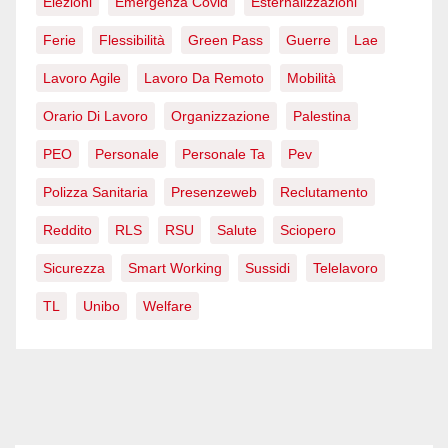
Elezioni
Emergenza Covid
Esternalizzazioni
Ferie
Flessibilità
Green Pass
Guerre
Lae
Lavoro Agile
Lavoro Da Remoto
Mobilità
Orario Di Lavoro
Organizzazione
Palestina
PEO
Personale
Personale Ta
Pev
Polizza Sanitaria
Presenzeweb
Reclutamento
Reddito
RLS
RSU
Salute
Sciopero
Sicurezza
Smart Working
Sussidi
Telelavoro
TL
Unibo
Welfare