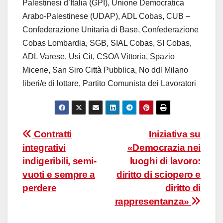
Palestinesi d’Italia (GPI), Unione Democratica
Arabo-Palestinese (UDAP), ADL Cobas, CUB –
Confederazione Unitaria di Base, Confederazione
Cobas Lombardia, SGB, SIAL Cobas, SI Cobas,
ADL Varese, Usi Cit, CSOA Vittoria, Spazio
Micene, San Siro Città Pubblica, No ddl Milano
liberi/e di lottare, Partito Comunista dei Lavoratori
Navigazione
Contratti
Iniziativa su
integrativi
«Democrazia nei
articoli
indigeribili, semi-
luoghi di lavoro:
vuoti e sempre a
diritto di sciopero e
perdere
diritto di
rappresentanza»