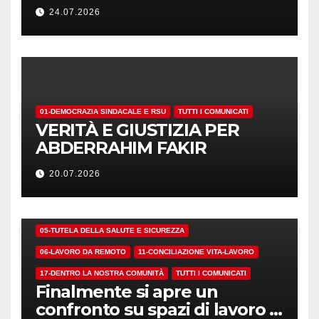
NUMERI. MA I CRITERI?
24.07.2026
01-DEMOCRAZIA SINDACALE E RSU
TUTTI I COMUNICATI
VERITÀ E GIUSTIZIA PER
ABDERRAHIM FAKIR
20.07.2026
01-DEMOCRAZIA SINDACALE E RSU
05-TUTELA DELLA SALUTE E SICUREZZA
06-LAVORO DA REMOTO
11-CONCILIAZIONE VITA-LAVORO
17-DENTRO LA NOSTRA COMUNITÀ
TUTTI I COMUNICATI
Finalmente si apre un
confronto su spazi di lavoro e