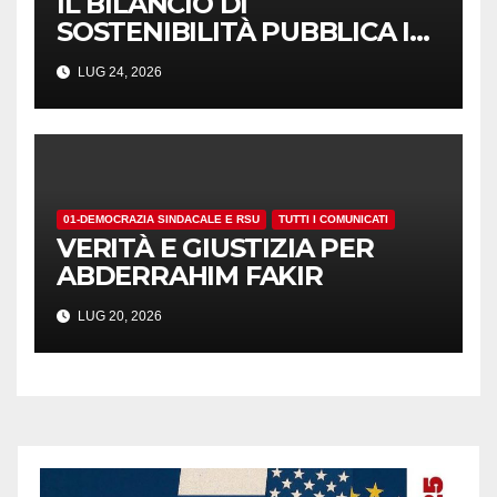
IL BILANCIO DI
SOSTENIBILITÀ PUBBLICA I
NUMERI. MA I CRITERI?
LUG 24, 2026
01-DEMOCRAZIA SINDACALE E RSU
TUTTI I COMUNICATI
VERITÀ E GIUSTIZIA PER
ABDERRAHIM FAKIR
LUG 20, 2026