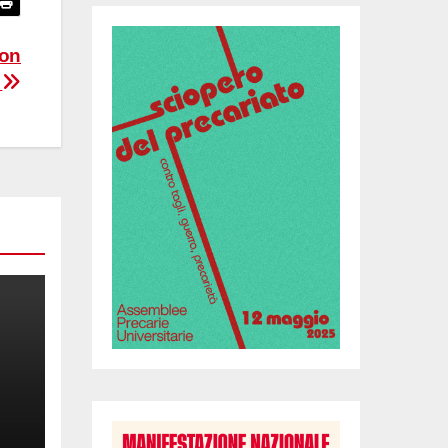
non
e