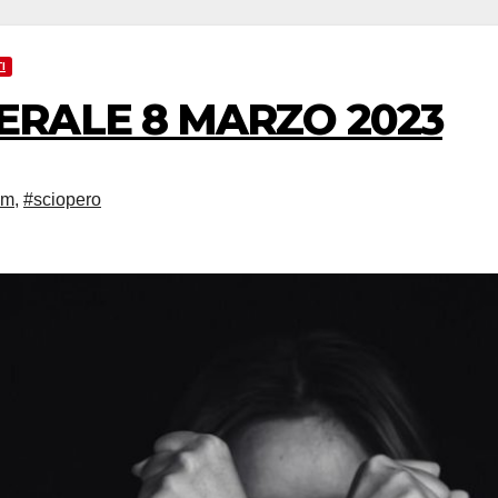
I
ERALE 8 MARZO 2023
dm
,
#sciopero