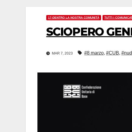
17-DENTRO LA NOSTRA COMUNITÀ
TUTTI I COMUNICAT
SCIOPERO GEN
#8 marzo
,
#CUB
,
#nu
MAR 7, 2023