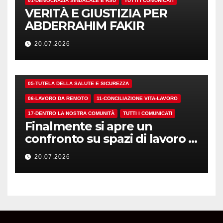
01-DEMOCRAZIA SINDACALE E RSU
TUTTI I COMUNICATI
VERITÀ E GIUSTIZIA PER
ABDERRAHIM FAKIR
20.07.2026
01-DEMOCRAZIA SINDACALE E RSU
05-TUTELA DELLA SALUTE E SICUREZZA
06-LAVORO DA REMOTO
11-CONCILIAZIONE VITA-LAVORO
17-DENTRO LA NOSTRA COMUNITÀ
TUTTI I COMUNICATI
Finalmente si apre un
confronto su spazi di lavoro e
dotazioni
20.07.2026