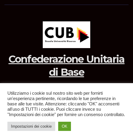
Confederazione Unitaria
di Base
Utilizziamo i cookie sul nostro sito web per fornirti
un'esperienza pertinente, ricordando le tue preferenze in
Sviluppato con orgoglio da WordPress
|
Tema: News Way di
base alle tue visite. Attenzione: cliccando "OK" acconsenti
all'uso di TUTTI i cookie. Puoi cliccare invece su
Themeansar
.
"Impostazioni dei cookie" per fornire un consenso controllato.
Home
Privacy Policy
Impostazioni dei cookie
OK