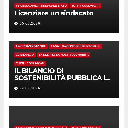
01-DEMOCRAZIA SINDACALE E RSU
TUTTI I COMUNICATI
Licenziare un sindacato
05.08.2026
02-ORGANIZZAZIONE
14-VALUTAZIONE DEL PERSONALE
16-BILANCIO
17-DENTRO LA NOSTRA COMUNITÀ
TUTTI I COMUNICATI
IL BILANCIO DI
SOSTENIBILITÀ PUBBLICA I
NUMERI. MA I CRITERI?
24.07.2026