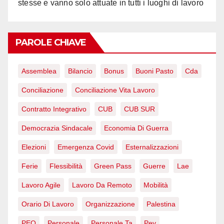
stesse e vanno solo attuate in tutti i luoghi di lavoro
PAROLE CHIAVE
Assemblea
Bilancio
Bonus
Buoni Pasto
Cda
Conciliazione
Conciliazione Vita Lavoro
Contratto Integrativo
CUB
CUB SUR
Democrazia Sindacale
Economia Di Guerra
Elezioni
Emergenza Covid
Esternalizzazioni
Ferie
Flessibilità
Green Pass
Guerre
Lae
Lavoro Agile
Lavoro Da Remoto
Mobilità
Orario Di Lavoro
Organizzazione
Palestina
PEO
Personale
Personale Ta
Pev