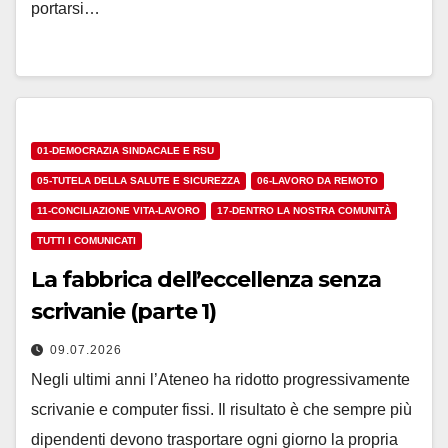
portarsi…
01-DEMOCRAZIA SINDACALE E RSU
05-TUTELA DELLA SALUTE E SICUREZZA
06-LAVORO DA REMOTO
11-CONCILIAZIONE VITA-LAVORO
17-DENTRO LA NOSTRA COMUNITÀ
TUTTI I COMUNICATI
La fabbrica dell’eccellenza senza
scrivanie (parte 1)
09.07.2026
Negli ultimi anni l’Ateneo ha ridotto progressivamente
scrivanie e computer fissi. Il risultato è che sempre più
dipendenti devono trasportare ogni giorno la propria