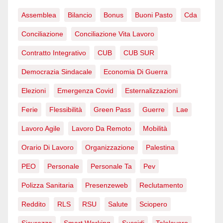
Assemblea
Bilancio
Bonus
Buoni Pasto
Cda
Conciliazione
Conciliazione Vita Lavoro
Contratto Integrativo
CUB
CUB SUR
Democrazia Sindacale
Economia Di Guerra
Elezioni
Emergenza Covid
Esternalizzazioni
Ferie
Flessibilità
Green Pass
Guerre
Lae
Lavoro Agile
Lavoro Da Remoto
Mobilità
Orario Di Lavoro
Organizzazione
Palestina
PEO
Personale
Personale Ta
Pev
Polizza Sanitaria
Presenzeweb
Reclutamento
Reddito
RLS
RSU
Salute
Sciopero