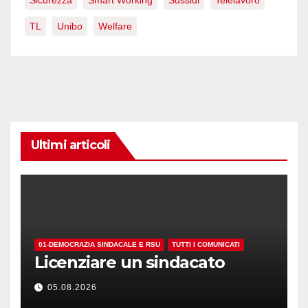
Sicurezza
Smart Working
Sussidi
Telelavoro
TL
Unibo
Welfare
Ultimi articoli
01-DEMOCRAZIA SINDACALE E RSU
TUTTI I COMUNICATI
Licenziare un sindacato
05.08.2026