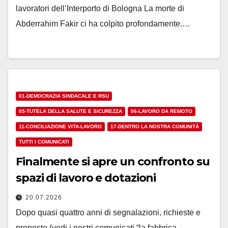
lavoratori dell’Interporto di Bologna La morte di
Abderrahim Fakir ci ha colpito profondamente.…
01-DEMOCRAZIA SINDACALE E RSU
05-TUTELA DELLA SALUTE E SICUREZZA
06-LAVORO DA REMOTO
11-CONCILIAZIONE VITA-LAVORO
17-DENTRO LA NOSTRA COMUNITÀ
TUTTI I COMUNICATI
Finalmente si apre un confronto su
spazi di lavoro e dotazioni
20.07.2026
Dopo quasi quattro anni di segnalazioni, richieste e
proposte (vedi i nostri comunicati “la fabbrica