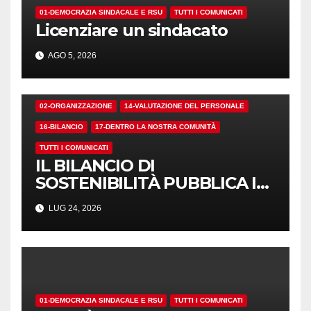
01-DEMOCRAZIA SINDACALE E RSU
TUTTI I COMUNICATI
Licenziare un sindacato
AGO 5, 2026
02-ORGANIZZAZIONE
14-VALUTAZIONE DEL PERSONALE
16-BILANCIO
17-DENTRO LA NOSTRA COMUNITÀ
TUTTI I COMUNICATI
IL BILANCIO DI
SOSTENIBILITÀ PUBBLICA I
NUMERI. MA I CRITERI?
LUG 24, 2026
01-DEMOCRAZIA SINDACALE E RSU
TUTTI I COMUNICATI