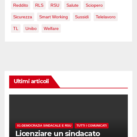
Reddito
RLS
RSU
Salute
Sciopero
Sicurezza
Smart Working
Sussidi
Telelavoro
TL
Unibo
Welfare
Ultimi articoli
01-DEMOCRAZIA SINDACALE E RSU
TUTTI I COMUNICATI
Licenziare un sindacato