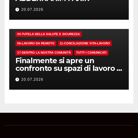
20.07.2026
01-DEMOCRAZIA SINDACALE E RSU
05-TUTELA DELLA SALUTE E SICUREZZA
06-LAVORO DA REMOTO
11-CONCILIAZIONE VITA-LAVORO
17-DENTRO LA NOSTRA COMUNITÀ
TUTTI I COMUNICATI
Finalmente si apre un
confronto su spazi di lavoro e
dotazioni
20.07.2026