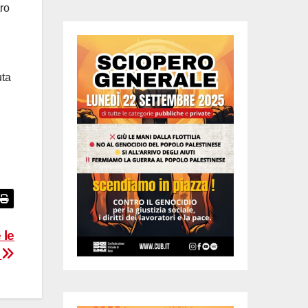
ro
uta
 le
”