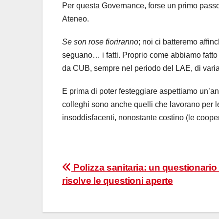
Per questa Governance, forse un primo passo 
Ateneo.
Se son rose fioriranno
; noi ci batteremo affin
seguano… i fatti. Proprio come abbiamo fatto p
da CUB, sempre nel periodo del LAE, di variar
E prima di poter festeggiare aspettiamo un’an
colleghi sono anche quelli che lavorano per le
insoddisfacenti, nonostante costino (le coopera
Navigazione
Polizza sanitaria: un questionari
risolve le questioni aperte
articoli