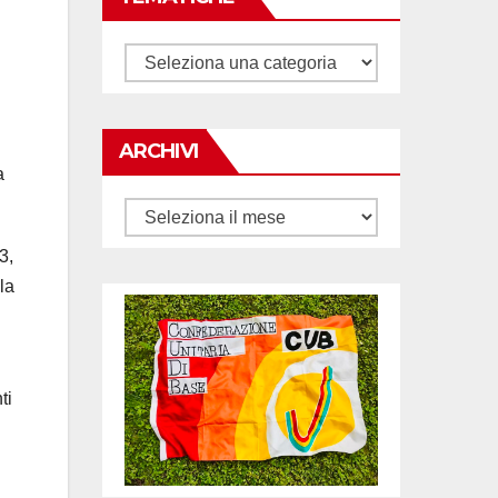
Tematiche
ARCHIVI
a
Archivi
3,
la
ti