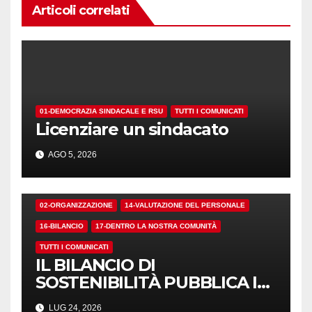
Articoli correlati
01-DEMOCRAZIA SINDACALE E RSU
TUTTI I COMUNICATI
Licenziare un sindacato
AGO 5, 2026
02-ORGANIZZAZIONE
14-VALUTAZIONE DEL PERSONALE
16-BILANCIO
17-DENTRO LA NOSTRA COMUNITÀ
TUTTI I COMUNICATI
IL BILANCIO DI
SOSTENIBILITÀ PUBBLICA I
NUMERI. MA I CRITERI?
LUG 24, 2026