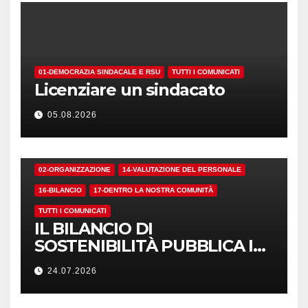
01-DEMOCRAZIA SINDACALE E RSU
TUTTI I COMUNICATI
Licenziare un sindacato
05.08.2026
02-ORGANIZZAZIONE
14-VALUTAZIONE DEL PERSONALE
16-BILANCIO
17-DENTRO LA NOSTRA COMUNITÀ
TUTTI I COMUNICATI
IL BILANCIO DI
SOSTENIBILITÀ PUBBLICA I
NUMERI. MA I CRITERI?
24.07.2026