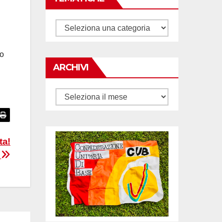
Tematiche
mo
ARCHIVI
Archivi
ta!
n